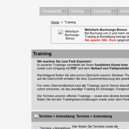
Firmenprofil
Training
Consulting
Servi
Home
> Training
Mehrfach-Buchungs-Bonus
Bei Buchung von 2 und mehr ein
Training je Anmeldung beträgt de
Sie sparen 160,- Euro
gegenüb
Training
Wir machen Sie zum Farb-Experten!
In unseren Trainings vermitteln wir Ihnen
fundiertes Know-how
sowie zum Umgang mit
PDF
und dem
Verkauf von Farbprodukt
Nachfolgend finden Sie eine kurze Übersicht unserer Seminar-Th
auf die Überschrift erhalten Sie eine Zusammenfassung des jeweil
Für mehr Übersichtlichkeit sind alle Trainings durch Sterne klassi
sofort erkennen, ob das jeweilige Training für Einsteiger, Fortgesch
Die Termine unserer offenen Trainings – sowie eine direkte Anmel
finden Sie bei den Trainingsbeschreibungen sowie unter dem Pun
Termine + Anmeldung
Hier finden Sie Termine sowie die