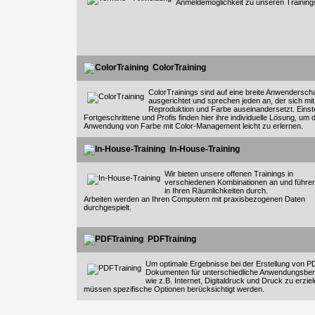
Anmeldemöglichkeit zu unseren Training
ColorTraining
ColorTrainings sind auf eine breite Anwenderscha
ausgerichtet und sprechen jeden an, der sich mit
Reproduktion und Farbe auseinandersetzt. Einste
Fortgeschrittene und Profis finden hier ihre individuelle Lösung, um d
Anwendung von Farbe mit Color-Management leicht zu erlernen.
In-House-Training
Wir bieten unsere offenen Trainings in
verschiedenen Kombinationen an und führen
in Ihren Räumlichkeiten durch.
Arbeiten werden an Ihren Computern mit praxisbezogenen Daten
durchgespielt.
PDFTraining
Um optimale Ergebnisse bei der Erstellung von P
Dokumenten für unterschiedliche Anwendungsber
wie z.B. Internet, Digitaldruck und Druck zu erziel
müssen spezifische Optionen berücksichtigt werden.